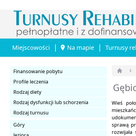
|
|
Miejscowości
Na mapie
Turnusy re
Finansowanie pobytu
Strona 
Profile leczenia
Gębic
Rodzaj diety
Rodzaj dysfunkcji lub schorzenia
Wieś poło
mieszkańc
Rodzaj turnusu
udokument
Góry
sprawą pr
rozwijała
Jeziora