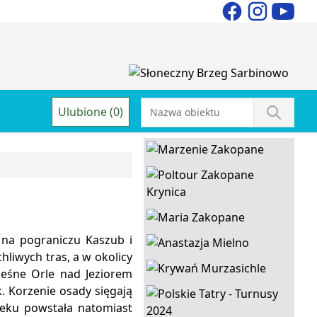
Ulubione (0)
 na pograniczu Kaszub i
liwych tras, a w okolicy
 leśne Orle nad Jeziorem
. Korzenie osady sięgają
wieku powstała natomiast