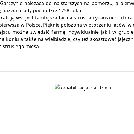
 Garczynie należąca do najstarszych na pomorzu, a pie
ę nazwa osady pochodzi z 1258 roku.
rakcją wsi jest tamtejsza farma strusi afrykańskich, któr
pierwsza w Polsce. Pięknie położona w otoczeniu lasów, w ci
jscu można zwiedzić farmę indywidualnie jak i w grupie
na koniu a także na wielbłądzie, czy też skosztować jajeczni
 strusiego mięsa.