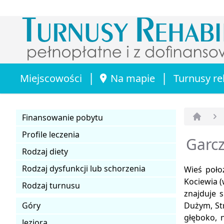
|
|
Miejscowości
Na mapie
Turnusy re
Finansowanie pobytu
Strona 
Profile leczenia
Garcz
Rodzaj diety
Rodzaj dysfunkcji lub schorzenia
Wieś poło
Kociewia (
Rodzaj turnusu
znajduje s
Góry
Dużym, Str
głęboko, 
Jeziora