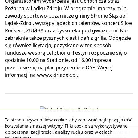
Organizatorem wydarzenia jest Ochotnicza Straż
Pożarna w Lądku-Zdroju. W programie imprezy m.in.
zawody sportowo-pożarnicze gminy Stronie Śląskie i
Lądek-Zdrój, występy lądeckich talentów, koncert Siloe
Rockers, ZUMBA oraz dyskoteka pod gwiazdami. Nie
zabraknie także pysznych ciast i dań z grilla. Odbędzie
się również licytacja, pozyskane w ten sposób
fundusze wesprą cel zbiórki. Festyn rozpocznie się o
godzinie 10.00 na Stadionie, od 16.00 impreza
przeniesie się na plac przy remizie OSP. Więcej
informacji na www.ckirladek.pl.
Ta strona używa plików cookie, aby zapewnić najlepszą jakość
korzystania z naszej witryny. Pliki cookie są wykorzystywane
do personalizacji treści, analizy ruchu oraz w celach
Strona główna
|
Kontakt z serwisem
|
Reklama w serwisie
|