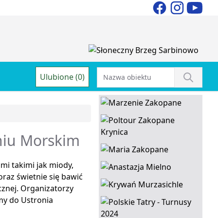
Ulubione (0)
niu Morskim
i takimi jak miody,
raz świetnie się bawić
cznej. Organizatorzy
my do Ustronia