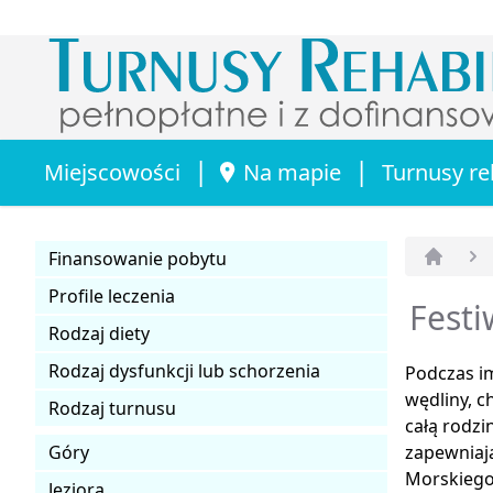
|
|
Miejscowości
Na mapie
Turnusy re
Finansowanie pobytu
Strona 
Profile leczenia
Festi
Rodzaj diety
Rodzaj dysfunkcji lub schorzenia
Podczas i
wędliny, c
Rodzaj turnusu
całą rodzi
Góry
zapewniaj
Morskiego
Jeziora