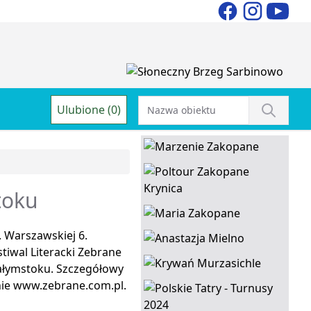
Ulubione (0)
toku
 Warszawskiej 6.
tiwal Literacki Zebrane
ałymstoku. Szczegółowy
onie www.zebrane.com.pl.