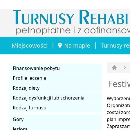
|
|
Miejscowości
Na mapie
Turnusy re
Finansowanie pobytu
Strona 
Profile leczenia
Festi
Rodzaj diety
Rodzaj dysfunkcji lub schorzenia
Wydarzenia
Organizato
Rodzaj turnusu
został zo
Góry
plan impre
Zapraszamy
Jeziora