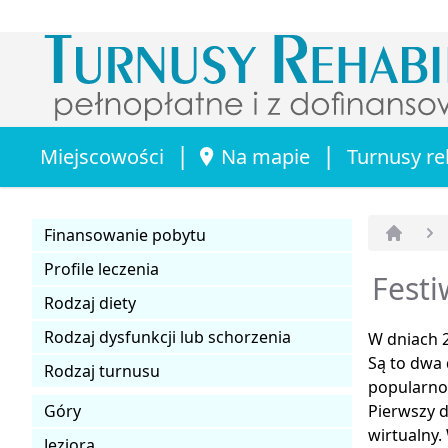
|
|
Miejscowości
Na mapie
Turnusy re
Finansowanie pobytu
Strona 
Profile leczenia
Festi
Rodzaj diety
Rodzaj dysfunkcji lub schorzenia
W dniach 2
Są to dwa 
Rodzaj turnusu
popularn
Góry
Pierwszy d
wirtualny.
Jeziora