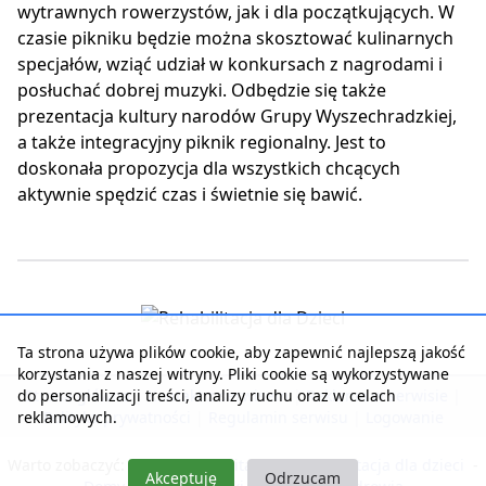
wytrawnych rowerzystów, jak i dla początkujących. W
czasie pikniku będzie można skosztować kulinarnych
specjałów, wziąć udział w konkursach z nagrodami i
posłuchać dobrej muzyki. Odbędzie się także
prezentacja kultury narodów Grupy Wyszechradzkiej,
a także integracyjny piknik regionalny. Jest to
doskonała propozycja dla wszystkich chcących
aktywnie spędzić czas i świetnie się bawić.
Ta strona używa plików cookie, aby zapewnić najlepszą jakość
korzystania z naszej witryny. Pliki cookie są wykorzystywane
do personalizacji treści, analizy ruchu oraz w celach
Strona główna
|
Kontakt z serwisem
|
Reklama w serwisie
|
reklamowych.
Polityka prywatności
|
Regulamin serwisu
|
Logowanie
Warto zobaczyć:
Nasza rehabilitacja
-
Rehabilitacja dla dzieci
-
Akceptuję
Odrzucam