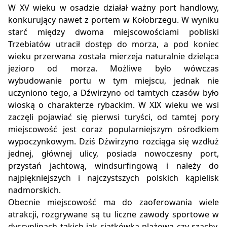
W XV wieku w osadzie działał ważny port handlowy,
konkurujący nawet z portem w Kołobrzegu. W wyniku
starć między dwoma miejscowościami pobliski
Trzebiatów utracił dostęp do morza, a pod koniec
wieku przerwana została mierzeja naturalnie dzieląca
jezioro od morza. Możliwe było wówczas
wybudowanie portu w tym miejscu, jednak nie
uczyniono tego, a Dźwirzyno od tamtych czasów było
wioską o charakterze rybackim. W XIX wieku we wsi
zaczęli pojawiać się pierwsi turyści, od tamtej pory
miejscowość jest coraz popularniejszym ośrodkiem
wypoczynkowym. Dziś Dźwirzyno rozciąga się wzdłuż
jednej, głównej ulicy, posiada nowoczesny port,
przystań jachtową, windsurfingową i należy do
najpiękniejszych i najczystszych polskich kąpielisk
nadmorskich.
Obecnie miejscowość ma do zaoferowania wiele
atrakcji, rozgrywane są tu liczne zawody sportowe w
dyscyplinach takich jak siatkówka plażowa czy szachy.