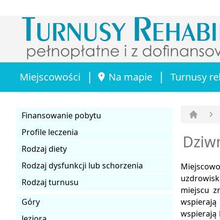
|
|
Miejscowości
Na mapie
Turnusy re
Finansowanie pobytu
Strona 
Profile leczenia
Dziw
Rodzaj diety
Rodzaj dysfunkcji lub schorzenia
Miejscowo
uzdrowis
Rodzaj turnusu
miejscu z
Góry
wspierają
wspierają 
Jeziora