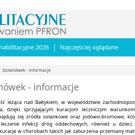
|
habilitacyjne 2026
Najczęściej oglądane
Dziwnówek - informacje
główna
nówek - informacje
ść leżąca nad Bałtykiem, w województwie zachodniopom
ka, dzięki sprzyjającym kuracjom leczniczym warunko
najdują się źródła solankowe oraz jodowo-bromowe, któ
 leczenie infekcji dróg oddechowych, również u dzieci
kuracje w chorobach takich jak zaburzenia przemiany mate