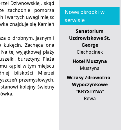
rzei Dziwnowskiej, skąd
że zachodnie pomorza
Nowe ośrodki w
ch i wartych uwagi miejsc
serwisie
wka znajduje się Kamień
Sanatorium
aża o drobnym, jasnym i
Uzdrowiskowe St.
 Łukęcin. Zachęca ona
George
 Na tej wyjątkowej plaży
Ciechocinek
zelki, bursztyny. Plaża
Hotel Muszyna
emu kąpiel w tym miejscu
Muszyna
iej bliskości Mierzei
Wczasy Zdrowotno -
zyszczeń przemysłowych.
Wypoczynkowe
stanowi kolejny świetny
”KRYSTYNA”
nówka.
Rewa