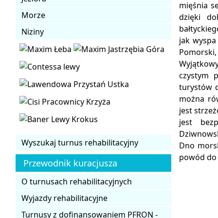
mięśnia s
Morze
dzięki d
bałtyckieg
Niziny
jak wyspa
Pomorski,
Wyjątkowy
czystym 
turystów 
można rów
jest strze
jest bez
Dziwnowsk
Wyszukaj turnus rehabilitacyjny
Dno morsk
powód do 
Przewodnik kuracjusza
O turnusach rehabilitacyjnych
Wyjazdy rehabilitacyjne
Turnusy z dofinansowaniem PFRON -