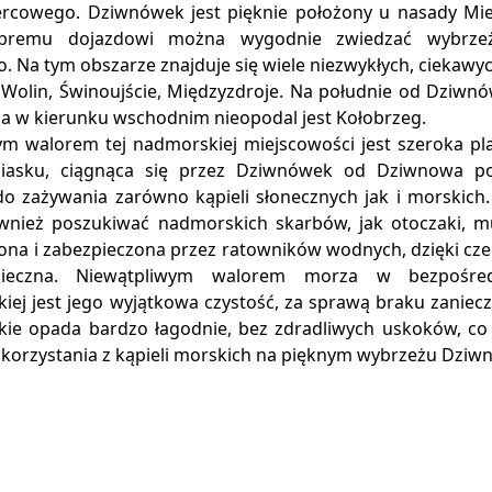
ercowego. Dziwnówek jest pięknie położony u nasady Mie
obremu dojazdowi można wygodnie zwiedzać wybrze
o. Na tym obszarze znajduje się wiele niezwykłych, ciekawy
 Wolin, Świnoujście, Międzyzdroje. Na południe od Dziwnó
 a w kierunku wschodnim nieopodal jest Kołobrzeg.
m walorem tej nadmorskiej miejscowości jest szeroka pl
piasku, ciągnąca się przez Dziwnówek od Dziwnowa po
do zażywania zarówno kąpieli słonecznych jak i morskich.
nież poszukiwać nadmorskich skarbów, jak otoczaki, mus
żona i zabezpieczona przez ratowników wodnych, dzięki cz
pieczna. Niewątpliwym walorem morza w bezpośredn
iej jest jego wyjątkowa czystość, za sprawą braku zaniec
ie opada bardzo łagodnie, bez zdradliwych uskoków, co 
korzystania z kąpieli morskich na pięknym wybrzeżu Dziw