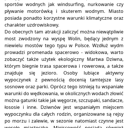
sportów wodnych jak windsurfing, nurkowanie czy
pływanie motorówką i skuterem wodnym. Miasto
posiada ponadto korzystne warunki klimatyczne oraz
charakter uzdrowiskowy.
Do obecnych tam atrakcji zaliczyć można niewątpliwie
most zwodzony na wyspę Wolin, będący jednym z
niewielu mostów tego typu w Polsce. Wzdłuż wydm
prowadzi promenada spacerowo - widokowa, warto
zobaczyć także użytek ekologiczny Martwa Dziwna,
którym biegnie trasa spacerowa i rowerowa, a także
znajduje się jezioro. Osoby lubiące aktywny
wypoczynek z pewnością docenią tamtejsze lasy
sosnowe oraz parki. Oprócz tego istnieją tu wspaniałe
warunki do wędkowania, w okolicznych wodach złowić
można gatunki takie jak węgorze, szczupaki, sandacze,
łososie i inne. Dziwnów jest wspaniałym miejscem
wypoczynku dla całych rodzin, organizowane są rejsy
po morzu i zalewie, w sezonie natomiast czynne jest
wesołe miasteczko. Miejscowość posiada również