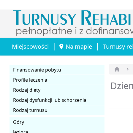
|
|
Miejscowości
Na mapie
Turnusy re
Finansowanie pobytu
Strona 
Profile leczenia
Dziem
Rodzaj diety
Rodzaj dysfunkcji lub schorzenia
Rodzaj turnusu
Góry
Jeziora