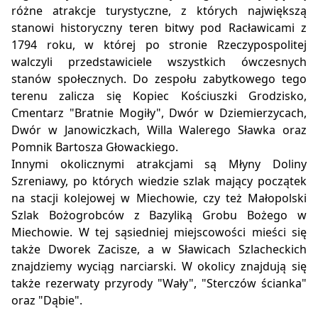
różne atrakcje turystyczne, z których największą
stanowi historyczny teren bitwy pod Racławicami z
1794 roku, w której po stronie Rzeczypospolitej
walczyli przedstawiciele wszystkich ówczesnych
stanów społecznych. Do zespołu zabytkowego tego
terenu zalicza się Kopiec Kościuszki Grodzisko,
Cmentarz "Bratnie Mogiły", Dwór w Dziemierzycach,
Dwór w Janowiczkach, Willa Walerego Sławka oraz
Pomnik Bartosza Głowackiego.
Innymi okolicznymi atrakcjami są Młyny Doliny
Szreniawy, po których wiedzie szlak mający początek
na stacji kolejowej w Miechowie, czy też Małopolski
Szlak Bożogrobców z Bazyliką Grobu Bożego w
Miechowie. W tej sąsiedniej miejscowości mieści się
także Dworek Zacisze, a w Sławicach Szlacheckich
znajdziemy wyciąg narciarski. W okolicy znajdują się
także rezerwaty przyrody "Wały", "Sterczów ścianka"
oraz "Dąbie".