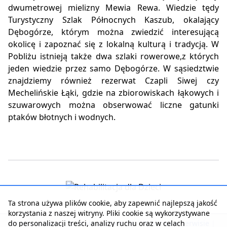
dwumetrowej mielizny Mewia Rewa. Wiedzie tędy
Turystyczny Szlak Północnych Kaszub, okalający
Dębogórze, którym można zwiedzić interesującą
okolicę i zapoznać się z lokalną kulturą i tradycją. W
Pobliżu istnieją także dwa szlaki rowerowe,z których
jeden wiedzie przez samo Dębogórze. W sąsiedztwie
znajdziemy również rezerwat Czapli Siwej czy
Mechelińskie Łąki, gdzie na zbiorowiskach łąkowych i
szuwarowych można obserwować liczne gatunki
ptaków błotnych i wodnych.
Ta strona używa plików cookie, aby zapewnić najlepszą jakość
korzystania z naszej witryny. Pliki cookie są wykorzystywane
do personalizacji treści, analizy ruchu oraz w celach
Strona główna
|
Kontakt z serwisem
|
Reklama w serwisie
|