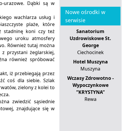
zno-urazowe. Dąbki są w
Nowe ośrodki w
iego wachlarza usług i
serwisie
iaszczyste plaże, które
ż stadninę koni czy też
Sanatorium
iwego uroku atmosfery
Uzdrowiskowe St.
wo. Również tutaj można
George
 z przystani żeglarskiej,
Ciechocinek
ożna również spróbować
Hotel Muszyna
Muszyna
akt, iż przebiegają przez
Wczasy Zdrowotno -
ć coś dla siebie. Szlak
Wypoczynkowe
watów, zielony z kolei to
”KRYSTYNA”
ecza.
Rewa
żna zwiedzić sąsiednie
towej, znajdujące się w