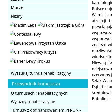
kardiolog
Morze
Polsce na
W miejsco
Niziny
atrakcji 
przyciąga
wypożycz
wypoczynk
znaleźć wi
możliwość
windsurfi
Niewątpliw
miejscowo
Wyszukaj turnus rehabilitacyjny
czerwony j
Szlak Wiat
Przewodnik kuracjusza
Dąbki sta
średniowi
O turnusach rehabilitacyjnych
Bobolinie.
Wyjazdy rehabilitacyjne
Turnusy z dofinansowaniem PFRON -