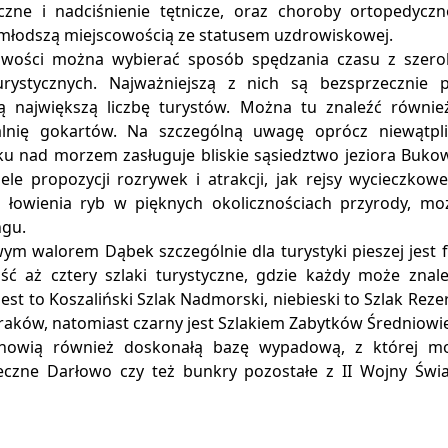
iczne i nadciśnienie tętnicze, oraz choroby ortopedyc
jmłodszą miejscowością ze statusem uzdrowiskowej.
wości można wybierać sposób spędzania czasu z szerok
turystycznych. Najważniejszą z nich są bezsprzecznie p
ją największą liczbę turystów. Można tu znaleźć równie
alnię gokartów. Na szczególną uwagę oprócz niewątpl
u nad morzem zasługuje bliskie sąsiedztwo jeziora Buko
ele propozycji rozrywek i atrakcji, jak rejsy wycieczkowe
 łowienia ryb w pięknych okolicznościach przyrody, m
ngu.
ym walorem Dąbek szczególnie dla turystyki pieszej jest f
ść aż cztery szlaki turystyczne, gdzie każdy może znaleź
est to Koszaliński Szlak Nadmorski, niebieski to Szlak Rezer
raków, natomiast czarny jest Szlakiem Zabytków Średniowi
nowią również doskonałą bazę wypadową, z której mo
eczne Darłowo czy też bunkry pozostałe z II Wojny Świa