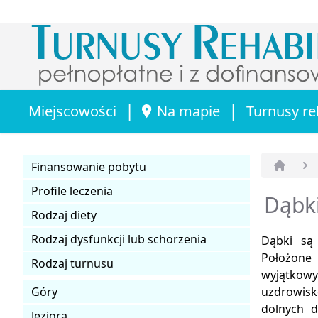
|
|
Miejscowości
Na mapie
Turnusy re
Finansowanie pobytu
Strona 
Profile leczenia
Dąbki
Rodzaj diety
Rodzaj dysfunkcji lub schorzenia
Dąbki są
Położone 
Rodzaj turnusu
wyjątkowy
Góry
uzdrowisk
dolnych d
Jeziora