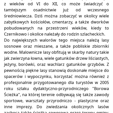
z wieków od VI do XII, co może świadczyć o
tamtejszym osadnictwie już od wczesnego
średniowiecza. Dziś można zobaczyć w okolicy wiele
zabytkowych kościołów, cmentarzy, a także dworków
pobudowanych na przestrzeni wieków, kiedy to
Czernikowo i okolice należały do rodzin szlacheckich.
Do największych walorów tego miejsca należą lasy
sosnowe oraz mieszane, a także pobliskie zbiorniki
wodne. Malownicze lasy obfitują w skarby natury takie
jak zwierzyna łowna, wiele gatunków drzew liściastych,
jeżyny, borówki, oraz wachlarz gatunków grzybów. Z
pewnością piękne lasy stanowią doskonałe miejsce do
spacerów i wypoczynku, korzystać można również z
profesjonalnie przygotowanego dla turystów w 2005
roku szlaku dydaktyczno-przyrodniczego "Borowa
Ścieżka", na której terenie odbywają się także zawody
sportowe, warsztaty przyrodniczo - plastyczne oraz
inne imprezy. Do zwiedzania okolicznych lasów
zachęca także ścieżka rowerowa przez tereny gminy,