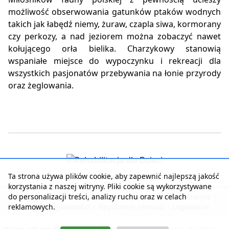
możliwość obserwowania gatunków ptaków wodnych
takich jak łabędź niemy, żuraw, czapla siwa, kormorany
czy perkozy, a nad jeziorem można zobaczyć nawet
kołującego orła bielika. Charzykowy stanowią
wspaniałe miejsce do wypoczynku i rekreacji dla
wszystkich pasjonatów przebywania na łonie przyrody
oraz żeglowania.
Ta strona używa plików cookie, aby zapewnić najlepszą jakość
korzystania z naszej witryny. Pliki cookie są wykorzystywane
do personalizacji treści, analizy ruchu oraz w celach
Strona główna
|
Kontakt z serwisem
|
Reklama w serwisie
|
reklamowych.
Polityka prywatności
|
Regulamin serwisu
|
Logowanie