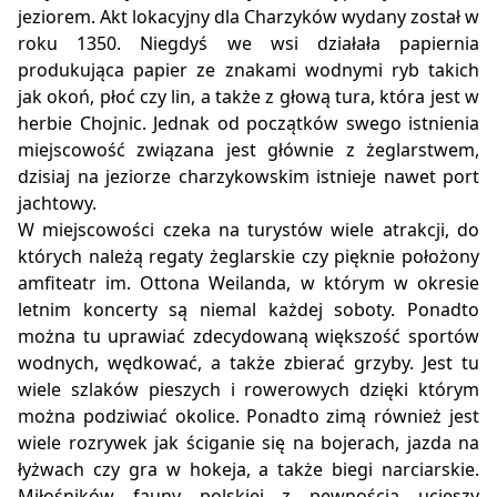
jeziorem. Akt lokacyjny dla Charzyków wydany został w
roku 1350. Niegdyś we wsi działała papiernia
produkująca papier ze znakami wodnymi ryb takich
jak okoń, płoć czy lin, a także z głową tura, która jest w
herbie Chojnic. Jednak od początków swego istnienia
miejscowość związana jest głównie z żeglarstwem,
dzisiaj na jeziorze charzykowskim istnieje nawet port
jachtowy.
W miejscowości czeka na turystów wiele atrakcji, do
których należą regaty żeglarskie czy pięknie położony
amfiteatr im. Ottona Weilanda, w którym w okresie
letnim koncerty są niemal każdej soboty. Ponadto
można tu uprawiać zdecydowaną większość sportów
wodnych, wędkować, a także zbierać grzyby. Jest tu
wiele szlaków pieszych i rowerowych dzięki którym
można podziwiać okolice. Ponadto zimą również jest
wiele rozrywek jak ściganie się na bojerach, jazda na
łyżwach czy gra w hokeja, a także biegi narciarskie.
Miłośników fauny polskiej z pewnością ucieszy