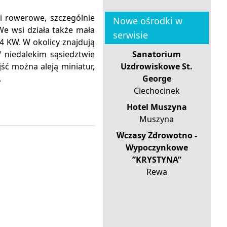
 i rowerowe, szczególnie
Nowe ośrodki w
We wsi działa także mała
serwisie
4 KW. W okolicy znajdują
W niedalekim sąsiedztwie
Sanatorium
jść można aleją miniatur,
Uzdrowiskowe St.
.
George
Ciechocinek
Hotel Muszyna
Muszyna
Wczasy Zdrowotno -
Wypoczynkowe
”KRYSTYNA”
Rewa