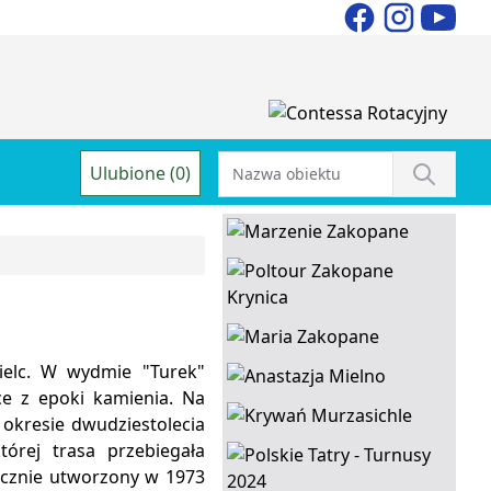
Ulubione (0)
ielc. W wydmie "Turek"
ce z epoki kamienia. Na
 okresie dwudziestolecia
órej trasa przebiegała
tucznie utworzony w 1973