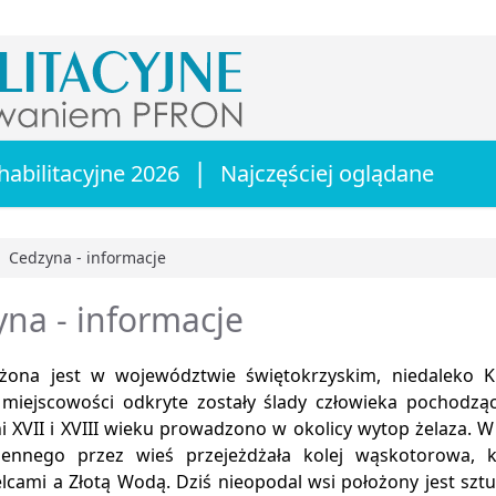
|
habilitacyjne 2026
Najczęściej oglądane
Cedzyna - informacje
główna
na - informacje
żona jest w województwie świętokrzyskim, niedaleko K
 miejscowości odkryte zostały ślady człowieka pochodzą
i XVII i XVIII wieku prowadzono w okolicy wytop żelaza. W
ennego przez wieś przejeżdżała kolej wąskotorowa, kt
elcami a Złotą Wodą. Dziś nieopodal wsi położony jest sz