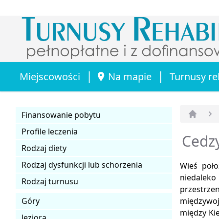
|
|
Miejscowości
Na mapie
Turnusy re
Finansowanie pobytu
Strona 
Profile leczenia
Cedzy
Rodzaj diety
Rodzaj dysfunkcji lub schorzenia
Wieś poło
niedaleko
Rodzaj turnusu
przestrzen
Góry
międzywoj
między Ki
Jeziora