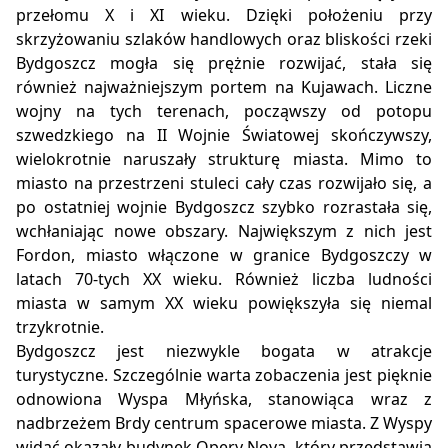
przełomu X i XI wieku. Dzięki położeniu przy
skrzyżowaniu szlaków handlowych oraz bliskości rzeki
Bydgoszcz mogła się prężnie rozwijać, stała się
również najważniejszym portem na Kujawach. Liczne
wojny na tych terenach, począwszy od potopu
szwedzkiego na II Wojnie Światowej skończywszy,
wielokrotnie naruszały strukturę miasta. Mimo to
miasto na przestrzeni stuleci cały czas rozwijało się, a
po ostatniej wojnie Bydgoszcz szybko rozrastała się,
wchłaniając nowe obszary. Największym z nich jest
Fordon, miasto włączone w granice Bydgoszczy w
latach 70-tych XX wieku. Również liczba ludności
miasta w samym XX wieku powiększyła się niemal
trzykrotnie.
Bydgoszcz jest niezwykle bogata w atrakcje
turystyczne. Szczególnie warta zobaczenia jest pięknie
odnowiona Wyspa Młyńska, stanowiąca wraz z
nadbrzeżem Brdy centrum spacerowe miasta. Z Wyspy
widać okazały budynek Opery Nova, który przedstawia