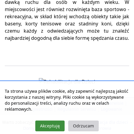
dawką ruchu dla osób w każdym wieku. W
miejscowości jest również rozwinięta baza sportowo -
rekreacyjna, w skład której wchodzą obiekty takie jak
baseny, korty tenisowe oraz stadniny koni, dzięki
czemu każdy z odwiedzających może tu znaleźć
najbardziej dogodną dla siebie formę spędzania czasu.
Ta strona używa plików cookie, aby zapewnić najlepszą jakość
korzystania z naszej witryny. Pliki cookie są wykorzystywane
do personalizacji treści, analizy ruchu oraz w celach
Strona główna
|
Kontakt z serwisem
|
Reklama w serwisie
|
reklamowych.
Polityka prywatności
|
Regulamin serwisu
|
Logowanie
Warto zobaczyć:
Nasza rehabilitacja
-
Rehabilitacja dla dzieci
-
Akceptuję
Odrzucam
Domy Seniora i Opieki
-
Pobyty dla zdrowia