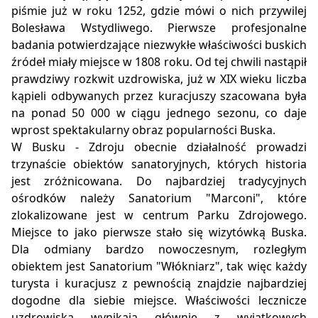
piśmie już w roku 1252, gdzie mówi o nich przywilej
Bolesława Wstydliwego. Pierwsze profesjonalne
badania potwierdzające niezwykłe właściwości buskich
źródeł miały miejsce w 1808 roku. Od tej chwili nastąpił
prawdziwy rozkwit uzdrowiska, już w XIX wieku liczba
kąpieli odbywanych przez kuracjuszy szacowana była
na ponad 50 000 w ciągu jednego sezonu, co daje
wprost spektakularny obraz popularności Buska.
W Busku - Zdroju obecnie działalność prowadzi
trzynaście obiektów sanatoryjnych, których historia
jest zróżnicowana. Do najbardziej tradycyjnych
ośrodków należy Sanatorium "Marconi", które
zlokalizowane jest w centrum Parku Zdrojowego.
Miejsce to jako pierwsze stało się wizytówką Buska.
Dla odmiany bardzo nowoczesnym, rozległym
obiektem jest Sanatorium "Włókniarz", tak więc każdy
turysta i kuracjusz z pewnością znajdzie najbardziej
dogodne dla siebie miejsce. Właściwości lecznicze
uzdrowiska wynikają głównie z wyjątkowych