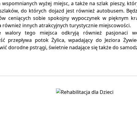
h wspomnianych wyżej miejsc, a także na szlak pieszy, kt
 szlaków, do których dojazd jest również autobusem. Będz
tów ceniących sobie spokojny wypoczynek w pięknym kra
 również innych atrakcyjnych turystycznie miejscowości.
e walory tego miejsca odkryją również pasjonaci w
ść przepływa potok Żylica, wpadający do Jeziora Żywi
ić dorodne pstrągi, świetnie nadające się także do samod