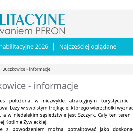
|
habilitacyjne 2026
Najczęściej oglądane
Buczkowice - informacje
główna
owice - informacje
ieś położona w niezwykle atrakcyjnym turystycznie
a. Leży w swoistym trójkącie, którego wierzchołki wyznacz
, a w niedalekim sąsiedztwie jest Szczyrk. Cały ten teren
j Kotlinie Żywieckiej.
ce z powodzeniem można potraktować jako doskon