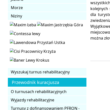
wszystkic
Morze
kolejnych
dla turys
Niziny
zwiedzenia
Wyjątkow
miejscowo
można złow
Wyszukaj turnus rehabilitacyjny
Przewodnik kuracjusza
O turnusach rehabilitacyjnych
Wyjazdy rehabilitacyjne
Turnusy z dofinansowaniem PFRON -