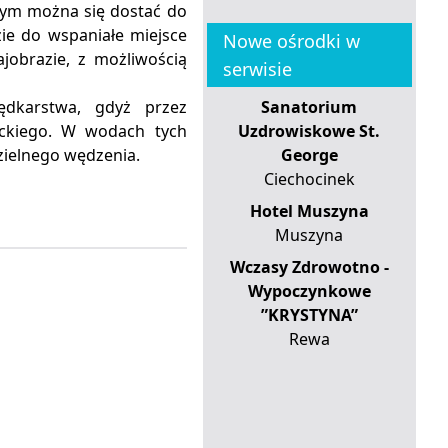
órym można się dostać do
ie do wspaniałe miejsce
Nowe ośrodki w
jobrazie, z możliwością
serwisie
ędkarstwa, gdyż przez
Sanatorium
eckiego. W wodach tych
Uzdrowiskowe St.
zielnego wędzenia.
George
Ciechocinek
Hotel Muszyna
Muszyna
Wczasy Zdrowotno -
Wypoczynkowe
”KRYSTYNA”
Rewa