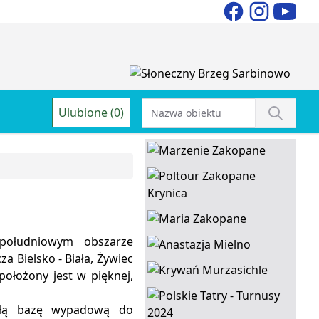
Ulubione (0)
 południowym obszarze
a Bielsko - Biała, Żywiec
 położony jest w pięknej,
ałą bazę wypadową do