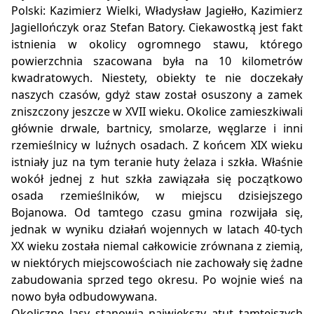
Polski: Kazimierz Wielki, Władysław Jagiełło, Kazimierz
Jagiellończyk oraz Stefan Batory. Ciekawostką jest fakt
istnienia w okolicy ogromnego stawu, którego
powierzchnia szacowana była na 10 kilometrów
kwadratowych. Niestety, obiekty te nie doczekały
naszych czasów, gdyż staw został osuszony a zamek
zniszczony jeszcze w XVII wieku. Okolice zamieszkiwali
głównie drwale, bartnicy, smolarze, węglarze i inni
rzemieślnicy w luźnych osadach. Z końcem XIX wieku
istniały juz na tym teranie huty żelaza i szkła. Właśnie
wokół jednej z hut szkła zawiązała się początkowo
osada rzemieślników, w miejscu dzisiejszego
Bojanowa. Od tamtego czasu gmina rozwijała się,
jednak w wyniku działań wojennych w latach 40-tych
XX wieku została niemal całkowicie zrównana z ziemią,
w niektórych miejscowościach nie zachowały się żadne
zabudowania sprzed tego okresu. Po wojnie wieś na
nowo była odbudowywana.
Okoliczne lasy stanowią największy atut tamtejszych