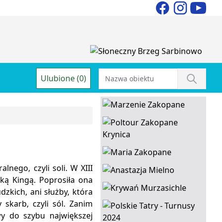
Ulubione (0)
nego, czyli soli. W XIII
ką Kingą. Poprosiła ona
dzkich, ani służby, która
skarb, czyli sól. Zanim
wy do szybu największej