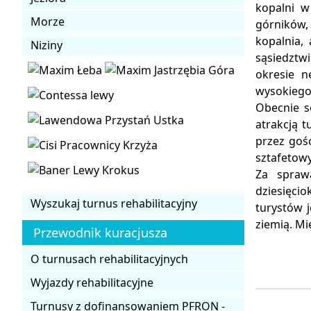
kopalni w
Morze
górników,
kopalnia,
Niziny
sąsiedztwi
okresie n
wysokiego
Obecnie s
atrakcją 
przez goś
sztafetowy
Za sprawą
dziesięci
Wyszukaj turnus rehabilitacyjny
turystów 
ziemią. Mi
Przewodnik kuracjusza
O turnusach rehabilitacyjnych
Wyjazdy rehabilitacyjne
Turnusy z dofinansowaniem PFRON -