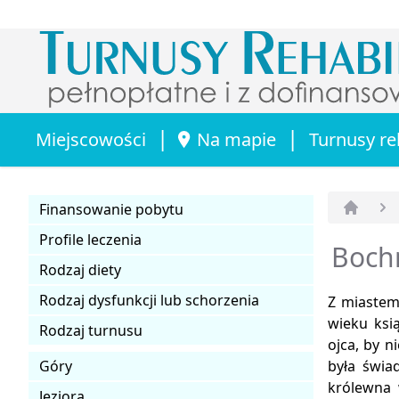
|
|
Miejscowości
Na mapie
Turnusy re
Finansowanie pobytu
Strona 
Profile leczenia
Bochn
Rodzaj diety
Rodzaj dysfunkcji lub schorzenia
Z miastem 
wieku ksi
Rodzaj turnusu
ojca, by n
Góry
była świa
królewna 
Jeziora