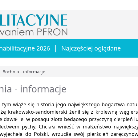
|
habilitacyjne 2026
Najczęściej oglądane
Bochnia - informacje
główna
ia - informacje
tym wiąże się historia jego największego bogactwa natural
ążę krakowsko-sandomierski żenił się z królewną węgiers
ie dawał jej w posagu złota będącego przyczyną cierpień lu
dectwem pychy. Chciała wnieść w małżeństwo największy 
wyjechała do Polski, wrzuciła swój pierścień zaręczyno