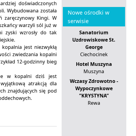
ardziej doświadczonych
oli. Wybudowana została
Nowe ośrodki w
eń zaręczynowy Kingi. W
serwisie
szkańcy warzyli sól już w
ni zyski wzrosły do tak
Sanatorium
ejskie.
Uzdrowiskowe St.
kopalnia jest niezwykłą
George
ości zwiedzania kopalni
Ciechocinek
zykład 12-godzinny bieg
Hotel Muszyna
Muszyna
ze w kopalni dziś jest
Wczasy Zdrowotno -
 wyjątkową atrakcją dla
Wypoczynkowe
ch znajdujących się pod
”KRYSTYNA”
g oddechowych.
Rewa