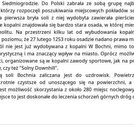
 Siedmiogrodzie. Do Polski zabrała ze sobą grupę najb
 którzy rozpoczęli poszukiwania miejscowych pokładów s
 a pierwsza bryła soli z niej wydobyta zawierała pierści
e kopalni znajdowała się bardzo stara osada, w której mie
eolitu. Na przestrzeni kilku lat od wybudowania kopal
 poziomu, że 27 lutego 1253 roku osadzie nadano prawa mi
ól nie jest już wydobywana z kopalni W Bochni, mimo to 
turystyczną i ma znaczący wpływ na miasto. Oprócz możliw
ci, organizowane są w kopalni zawody sportowe, jak na pr
, czy też "Solny Downhill".
 soli Bochnia zaliczana jest do uzdrowisk. Powietr
okrotnie czystsze od unoszącego się na powierzchni, a
jest możliwość skorzystania z około 280 miejsc noclegowy
ejsce to jest doskonałe do leczenia schorzeń górnych dró