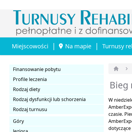
|
|
Miejscowości
Na mapie
Turnusy re
Finansowanie pobytu
Strona 
Profile leczenia
Bieg 
Rodzaj diety
Rodzaj dysfunkcji lub schorzenia
W niedziel
AmberExpo
Rodzaj turnusu
czasie. Pi
Góry
AmberExpo 
dotyczące
Jeziora