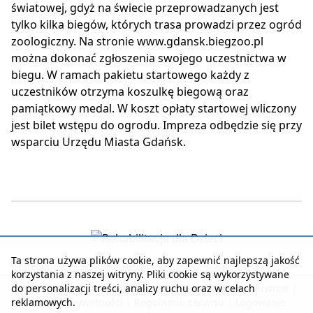
światowej, gdyż na świecie przeprowadzanych jest
tylko kilka biegów, których trasa prowadzi przez ogród
zoologiczny. Na stronie www.gdansk.biegzoo.pl
można dokonać zgłoszenia swojego uczestnictwa w
biegu. W ramach pakietu startowego każdy z
uczestników otrzyma koszulkę biegową oraz
pamiątkowy medal. W koszt opłaty startowej wliczony
jest bilet wstępu do ogrodu. Impreza odbędzie się przy
wsparciu Urzędu Miasta Gdańsk.
Ta strona używa plików cookie, aby zapewnić najlepszą jakość
korzystania z naszej witryny. Pliki cookie są wykorzystywane
do personalizacji treści, analizy ruchu oraz w celach
Strona główna
|
Kontakt z serwisem
|
Reklama w serwisie
|
reklamowych.
Polityka prywatności
|
Regulamin serwisu
|
Logowanie