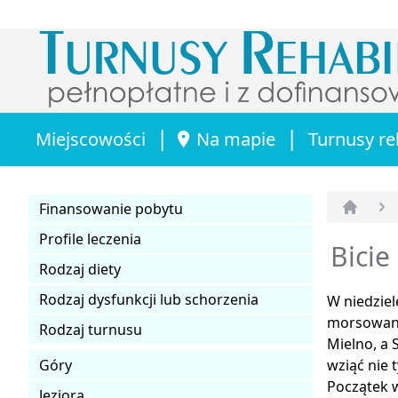
|
|
Miejscowości
Na mapie
Turnusy re
Finansowanie pobytu
Strona 
Profile leczenia
Bici
Rodzaj diety
Rodzaj dysfunkcji lub schorzenia
W niedziel
morsowani
Rodzaj turnusu
Mielno, a 
Góry
wziąć nie 
Początek w
Jeziora