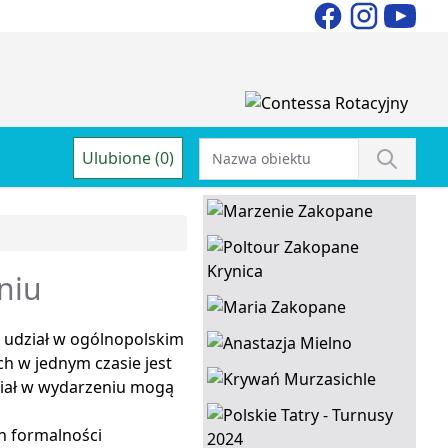
Ulubione (0)
niu
ć udział w ogólnopolskim
 w jednym czasie jest
ział w wydarzeniu mogą
ch formalności