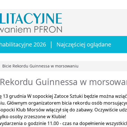
|
habilitacyjne 2026
Najczęściej oglądane
Bicie Rekordu Guinnessa w morsowaniu
główna
e Rekordu Guinnessa w morsowa
ę 13 grudnia W sopockiej Zatoce Sztuki będzie można wzią
u. Głównym organizatorem bicia rekordu osób morsujących
Sopocki Klub Morsów włączył się do zabawy. Oczywiście ud
tylko osoby zrzeszone w Klubie!
ydarzenia o godzinie 11.00 - czas na dopełnienie wszystki