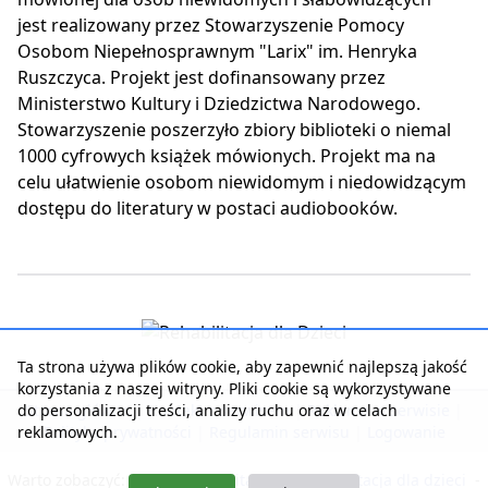
jest realizowany przez Stowarzyszenie Pomocy
Osobom Niepełnosprawnym "Larix" im. Henryka
Ruszczyca. Projekt jest dofinansowany przez
Ministerstwo Kultury i Dziedzictwa Narodowego.
Stowarzyszenie poszerzyło zbiory biblioteki o niemal
1000 cyfrowych książek mówionych. Projekt ma na
celu ułatwienie osobom niewidomym i niedowidzącym
dostępu do literatury w postaci audiobooków.
Ta strona używa plików cookie, aby zapewnić najlepszą jakość
korzystania z naszej witryny. Pliki cookie są wykorzystywane
do personalizacji treści, analizy ruchu oraz w celach
Strona główna
|
Kontakt z serwisem
|
Reklama w serwisie
|
reklamowych.
Polityka prywatności
|
Regulamin serwisu
|
Logowanie
Warto zobaczyć:
Nasza rehabilitacja
-
Rehabilitacja dla dzieci
-