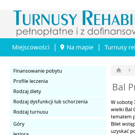
|
|
Miejscowości
Na mapie
Turnusy re
Finansowanie pobytu
Strona 
Profile leczenia
Bal P
Rodzaj diety
Rodzaj dysfunkcji lub schorzenia
W sobotę 3
wielki Bal
Rodzaj turnusu
tematem 
Góry
Bilet wstę
uzyskać p
Jeziora