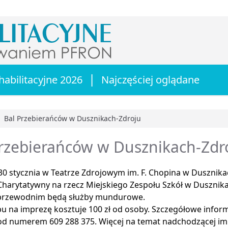
|
habilitacyjne 2026
Najczęściej oglądane
Bal Przebierańców w Dusznikach-Zdroju
główna
rzebierańców w Dusznikach-Zdr
0 stycznia w Teatrze Zdrojowym im. F. Chopina w Dusznika
 Charytatywny na rzecz Miejskiego Zespołu Szkół w Duszni
przewodnim będą służby mundurowe.
pu na imprezę kosztuje 100 zł od osoby. Szczegółowe info
od numerem 609 288 375. Więcej na temat nadchodzącej im