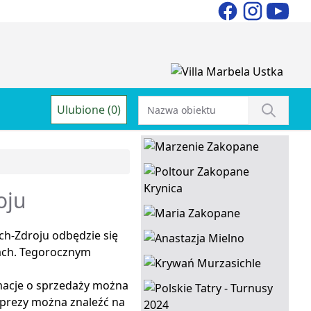
Ulubione (0)
oju
ch-Zdroju odbędzie się
kach. Tegorocznym
rmacje o sprzedaży można
prezy można znaleźć na