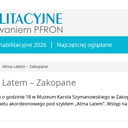
|
habilitacyjne 2026
Najczęściej oglądane
Atma Latem – Zakopane
główna
 Latem – Zakopane
ia o godzinie 18 w Muzeum Karola Szymanowskiego w Zako
uetu akordeonowego pod szyldem „Atma Latem”. Wstęp na w