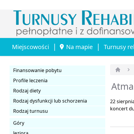
|
|
Miejscowości
Na mapie
Turnusy re
Finansowanie pobytu
Strona 
Profile leczenia
Atma
Rodzaj diety
Rodzaj dysfunkcji lub schorzenia
22 sierpn
koncert d
Rodzaj turnusu
Góry
Jeziora