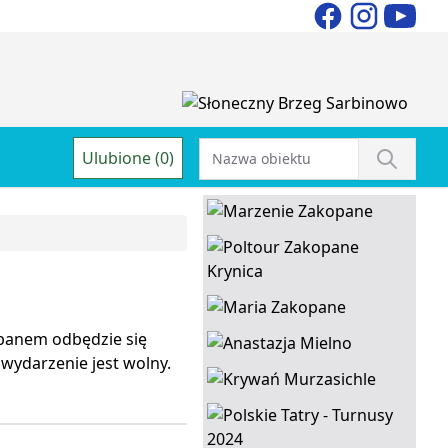
Ulubione (0)
panem odbędzie się
ydarzenie jest wolny.