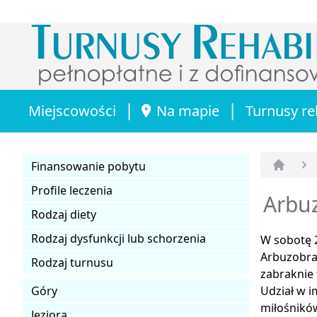
|
|
Miejscowości
Na mapie
Turnusy re
Finansowanie pobytu
Strona 
Profile leczenia
Arbu
Rodzaj diety
Rodzaj dysfunkcji lub schorzenia
W sobotę 2
Arbuzobran
Rodzaj turnusu
zabraknie 
Góry
Udział w i
miłośnikó
Jeziora