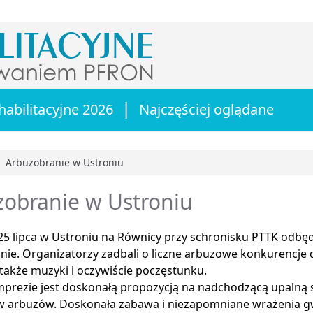
|
habilitacyjne 2026
Najczęściej oglądane
Arbuzobranie w Ustroniu
główna
zobranie w Ustroniu
5 lipca w Ustroniu na Równicy przy schronisku PTTK odbędz
ie. Organizatorzy zadbali o liczne arbuzowe konkurencje dla
także muzyki i oczywiście poczęstunku.
mprezie jest doskonałą propozycją na nadchodzącą upalną s
w arbuzów. Doskonała zabawa i niezapomniane wrażenia 