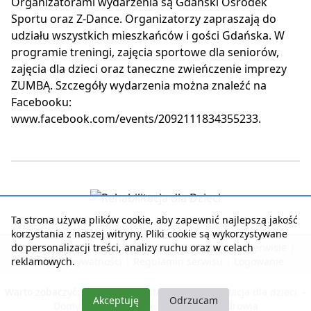
Organizatorami wydarzenia są Gdański Ośrodek
Sportu oraz Z-Dance. Organizatorzy zapraszają do
udziału wszystkich mieszkańców i gości Gdańska. W
programie treningi, zajęcia sportowe dla seniorów,
zajęcia dla dzieci oraz taneczne zwieńczenie imprezy
ZUMBĄ. Szczegóły wydarzenia można znaleźć na
Facebooku:
www.facebook.com/events/2092111834355233.
Ta strona używa plików cookie, aby zapewnić najlepszą jakość
korzystania z naszej witryny. Pliki cookie są wykorzystywane
do personalizacji treści, analizy ruchu oraz w celach
Strona główna
|
Kontakt z serwisem
|
Reklama w serwisie
|
reklamowych.
Polityka prywatności
|
Regulamin serwisu
|
Logowanie
Warto zobaczyć:
Nasza rehabilitacja
-
Rehabilitacja dla dzieci
-
Akceptuję
Odrzucam
Domy Seniora i Opieki
-
Pobyty dla zdrowia