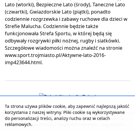
Lato (wtorki), Bezpieczne Lato (środy), Taneczne Lato
(czwartki), Gwiazdorskie Lato (piątki), ponadto
codziennie rozgrzewka i zabawy ruchowe dla dzieci w
Strefie Malucha. Codziennie będzie także
funkcjonowała Strefa Sportu, w której będą się
odbywały rozgrywki piłki nożnej, rugby i siatkówki.
Szczegółowe wiadomości można znaleźć na stronie
www.sport.trojmiasto.pl/Aktywne-lato-2016-
imp423644.html.
Ta strona używa plików cookie, aby zapewnić najlepszą jakość
korzystania z naszej witryny. Pliki cookie są wykorzystywane
do personalizacji treści, analizy ruchu oraz w celach
Strona główna
|
Kontakt z serwisem
|
Reklama w serwisie
|
reklamowych.
Polityka prywatności
|
Regulamin serwisu
|
Logowanie