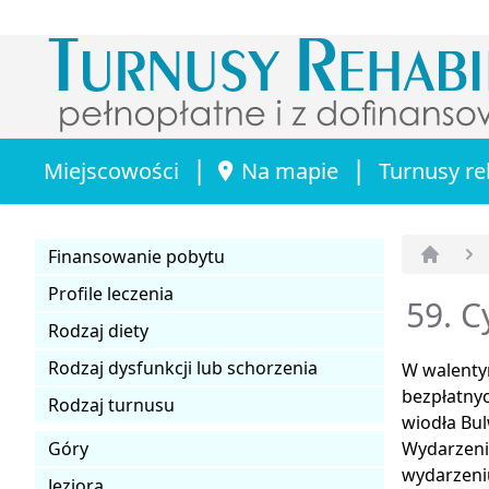
|
|
Miejscowości
Na mapie
Turnusy re
Finansowanie pobytu
Strona 
Profile leczenia
59. C
Rodzaj diety
Rodzaj dysfunkcji lub schorzenia
W walentyn
bezpłatnyc
Rodzaj turnusu
wiodła Bu
Góry
Wydarzeni
wydarzeni
Jeziora