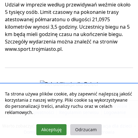
Udział w imprezie według przewidywań weźmie około
5 tysięcy osób. Limit czasowy na pokonanie trasy
atestowanej półmaratonu o długości 21,0975
kilometrów wynosi 3,5 godziny. Uczestnicy biegu na 5
km będą mieli godzinę czasu na ukończenie biegu.
Szczegóły wydarzenia można znaleźć na stroniw
www.sport.trojmiasto.pl.
Ta strona używa plików cookie, aby zapewnić najlepszą jakość
korzystania z naszej witryny. Pliki cookie są wykorzystywane
do personalizacji treści, analizy ruchu oraz w celach
Strona główna
|
Kontakt z serwisem
|
Reklama w serwisie
|
reklamowych.
Polityka prywatności
|
Regulamin serwisu
|
Logowanie
Warto zobaczyć:
Nasza rehabilitacja
-
Rehabilitacja dla dzieci
-
Akceptuję
Odrzucam
Domy Seniora i Opieki
-
Pobyty dla zdrowia