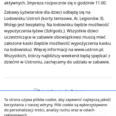
aktywnych. Impreza rozpocznie się o godzinie 11.00.
Zabawy Łyżwiarskie dla dzieci odbędą się na
Lodowisku Ustroń (korty tenisowe, Al. Legionów 3).
Wstęp jest bezpłatny. Na lodowisku będzie możliwość
wypożyczenia łyżew (3zł/godz.). Wszystkie dzieci
uczestniczące w zabawie obowiązkowo muszą mieć
założone kaski (będzie możliwość wypożyczenia kasku
na lodowisku). Więcej informacji na www.ustron.pl.
Wszystkich, którzy najbliższy weekend będą spędzać z
dziećmi w Ustroniu, zachęcamy do udziału w zabawie.
Ta strona używa plików cookie, aby zapewnić najlepszą jakość
korzystania z naszej witryny. Pliki cookie są wykorzystywane
do personalizacji treści, analizy ruchu oraz w celach
Strona główna
|
Kontakt z serwisem
|
Reklama w serwisie
|
reklamowych.
Polityka prywatności
|
Regulamin serwisu
|
Logowanie