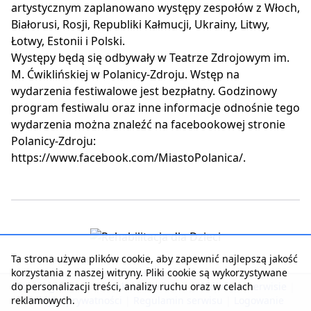
artystycznym zaplanowano występy zespołów z Włoch,
Białorusi, Rosji, Republiki Kałmucji, Ukrainy, Litwy,
Łotwy, Estonii i Polski.
Występy będą się odbywały w Teatrze Zdrojowym im.
M. Ćwiklińskiej w Polanicy-Zdroju. Wstęp na
wydarzenia festiwalowe jest bezpłatny. Godzinowy
program festiwalu oraz inne informacje odnośnie tego
wydarzenia można znaleźć na facebookowej stronie
Polanicy-Zdroju:
https://www.facebook.com/MiastoPolanica/.
Ta strona używa plików cookie, aby zapewnić najlepszą jakość
korzystania z naszej witryny. Pliki cookie są wykorzystywane
do personalizacji treści, analizy ruchu oraz w celach
Strona główna
|
Kontakt z serwisem
|
Reklama w serwisie
|
reklamowych.
Polityka prywatności
|
Regulamin serwisu
|
Logowanie