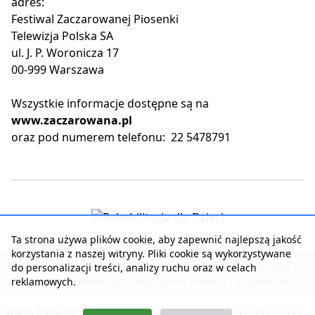
adres:
Festiwal Zaczarowanej Piosenki
Telewizja Polska SA
ul. J. P. Woronicza 17
00-999 Warszawa
Wszystkie informacje dostępne są na
www.zaczarowana.pl
oraz pod numerem telefonu: 22 5478791
Ta strona używa plików cookie, aby zapewnić najlepszą jakość
korzystania z naszej witryny. Pliki cookie są wykorzystywane
do personalizacji treści, analizy ruchu oraz w celach
Strona główna
|
Kontakt z serwisem
|
Reklama w serwisie
|
reklamowych.
Polityka prywatności
|
Regulamin serwisu
|
Logowanie
Warto zobaczyć:
Nasza rehabilitacja
-
Rehabilitacja dla dzieci
-